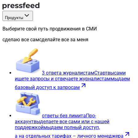
Продукты
Выберите свой путь продвижения в СМИ
сделаю все сам
сделайте все за меня
3 ответа журналистам
Старт
вы
сами
ищете запросы и отвечаете журналистам
мы
даем
базовый доступ к запросам
ответы без лимита
Про-
аккаунт
вы
делаете все сами или с нашей
поддержкой
мы
даем полный доступ,
а на отдельных тарифах – личного менеджера