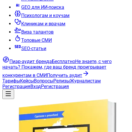
GEO для ИИ-поиска
Психологам и коучам
Клиникам и врачам
Виза талантов
Топовые СМИ
SEO-статьи
Пиар-аудит бренда
Бесплатно
Не знаете, с чего
начать?
Покажем, где ваш бренд проигрывает
конкурентам в СМИ
Получить аудит
Тарифы
Кейсы
Вопросы
Релизы
Журналистам
Регистрация
Вход
Регистрация