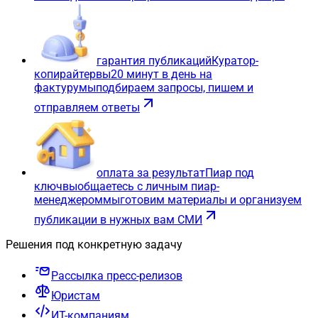
гарантия публикаций
Куратор-
копирайтер
вы
20 минут в день на
фактуру
мы
подбираем запросы, пишем и
отправляем ответы
оплата за результат
Пиар под
ключ
вы
общаетесь с личным пиар-
менеджером
мы
готовим материалы и организуем
публикации в нужных вам СМИ
Решения под конкретную задачу
Рассылка пресс-релизов
Юристам
ИТ-компаниям