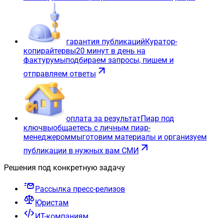
гарантия публикаций
Куратор-
копирайтер
вы
20 минут в день на
фактуру
мы
подбираем запросы, пишем и
отправляем ответы
оплата за результат
Пиар под
ключ
вы
общаетесь с личным пиар-
менеджером
мы
готовим материалы и организуем
публикации в нужных вам СМИ
Решения под конкретную задачу
Рассылка пресс-релизов
Юристам
ИТ-компаниям