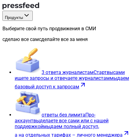
Продукты
Выберите свой путь продвижения в СМИ
сделаю все сам
сделайте все за меня
3 ответа журналистам
Старт
вы
сами
ищете запросы и отвечаете журналистам
мы
даем
базовый доступ к запросам
ответы без лимита
Про-
аккаунт
вы
делаете все сами или с нашей
поддержкой
мы
даем полный доступ,
а на отдельных тарифах – личного менеджера