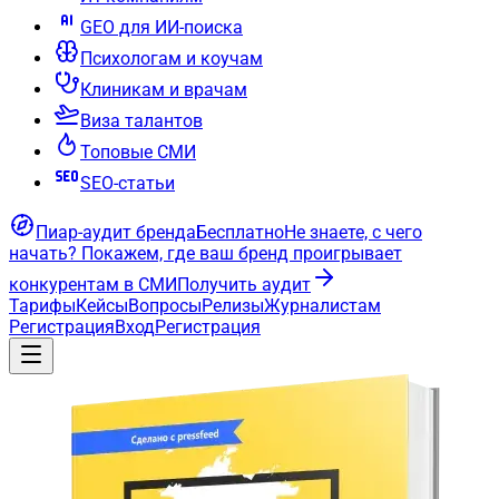
GEO для ИИ-поиска
Психологам и коучам
Клиникам и врачам
Виза талантов
Топовые СМИ
SEO-статьи
Пиар-аудит бренда
Бесплатно
Не знаете, с чего
начать?
Покажем, где ваш бренд проигрывает
конкурентам в СМИ
Получить аудит
Тарифы
Кейсы
Вопросы
Релизы
Журналистам
Регистрация
Вход
Регистрация