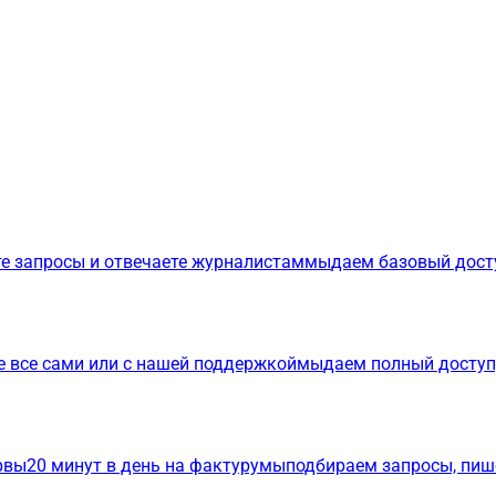
е запросы и отвечаете журналистам
мы
даем базовый дост
е все сами или с нашей поддержкой
мы
даем полный доступ
р
вы
20 минут в день на фактуру
мы
подбираем запросы, пиш