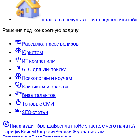
оплата за результат
Пиар под ключ
вы
об
Решения под конкретную задачу
Рассылка пресс-релизов
Юристам
ИТ-компаниям
GEO для ИИ-поиска
Психологам и коучам
Клиникам и врачам
Виза талантов
Топовые СМИ
SEO-статьи
Пиар-аудит бренда
Бесплатно
Не знаете, с чего начать?
Тарифы
Кейсы
Вопросы
Релизы
Журналистам