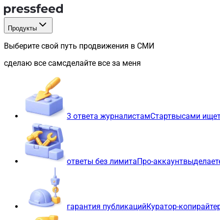
Продукты
Выберите свой путь продвижения в СМИ
сделаю все сам
сделайте все за меня
3 ответа журналистам
Старт
вы
сами ищет
ответы без лимита
Про-аккаунт
вы
делает
гарантия публикаций
Куратор-копирайте